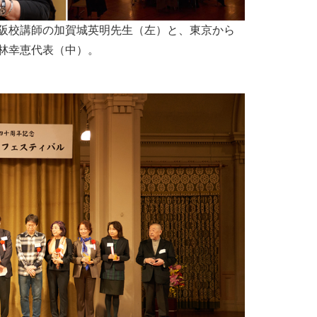
阪校講師の加賀城
英明
先生（左）と、東京から
林
幸恵
代表（中）。