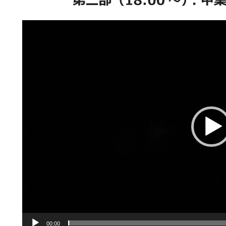
動
画
プ
レ
ー
ヤ
ー
00:00