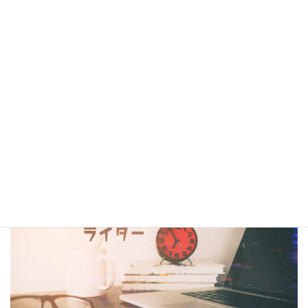
シナリオ・センター大阪校在校生・OBの作品は電子書籍
閲覧サービス
『BCCKS』
、
楽天kobo
、
kindle
にて配信中!!
（kindleは有料、各110円）
コラム