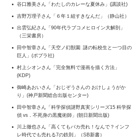
谷口雅美さん「わたしのカレーな夏休み」(講談社)
吉野万理子さん「６年１組すきなんだ」（静山社）
出雲弘紀さん「90年代ラブコメヒロイン大解剖」
（三栄書房）
田中智章さん「天空ノ幻獣園 謎の転校生と一つ目の
巨人」(ポプラ社)
村上シオンさん「完全無料で漫画を描く方法」
(KDP)
御崎あおいさん「おじぞうさんの おけしょうがか
り」(神戸新聞総合出版センター)
田中智章さん「科学探偵謎野真実シリーズ15 科学探
偵 vs．不死身の黒魔術師」(朝日新聞出版)
川上徹也さん「高くてもバカ売れ！なんで？インフ
レ時代でも売れる7の鉄則」（SB新書）