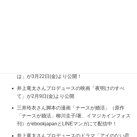
小峯裕之さん脚本のドラマ「約束～16年目の真実」
（YTV・NTV系）4月11日(木)より放送スタート！
柿原優子さんシリーズ構成のアニメ「はたらく細
胞」（Eテレ）が4月より放送スタート！ ※再放送
永江二朗さん監督・脚本の映画「FPS」が3月29日
(金)より全国公開！
川村元気さん原作・脚本の映画「四月になれば彼女
は」が3月22日(金)より公開！
井上竜太さんプロデュースの映画「夜明けのすべ
て」が2月9日(金)より公開
三井玲衣さん脚本の漫画「ナースが婚活」（原作
「ナースが婚活」柳川圭子/著、イマジカインフォス
刊）がebookjapanとLINEマンガにて配信中！
井上竜太さんプロデュースのドラマ「アイのない恋