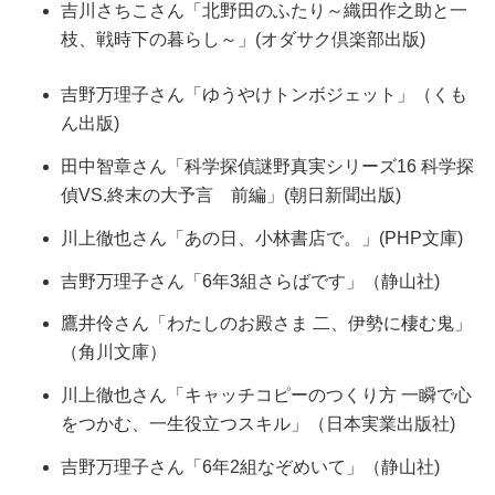
吉川さちこさん「北野田のふたり～織田作之助と一
枝、戦時下の暮らし～」(オダサク倶楽部出版)
吉野万理子さん「ゆうやけトンボジェット」（くも
ん出版)
田中智章さん「科学探偵謎野真実シリーズ16 科学探
偵VS.終末の大予言 前編」(朝日新聞出版)
川上徹也さん「あの日、小林書店で。」(PHP文庫)
吉野万理子さん「6年3組さらばです」（静山社)
鷹井伶さん「わたしのお殿さま 二、伊勢に棲む鬼」
（角川文庫）
川上徹也さん「キャッチコピーのつくり方 一瞬で心
をつかむ、一生役立つスキル」（日本実業出版社)
吉野万理子さん「6年2組なぞめいて」（静山社)