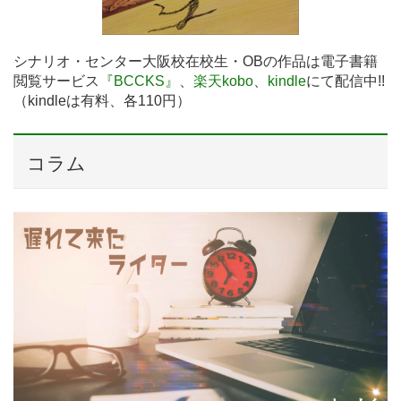
シナリオ・センター大阪校在校生・OBの作品は電子書籍
閲覧サービス
『BCCKS』
、
楽天kobo
、
kindle
にて配信中!!
（kindleは有料、各110円）
コラム