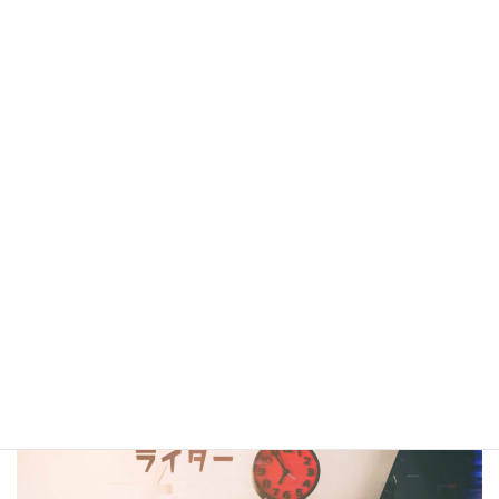
シナリオ・センター大阪校在校生・OBの作品は電子書籍
閲覧サービス
『BCCKS』
、
楽天kobo
、
kindle
にて配信中!!
（kindleは有料、各110円）
コラム