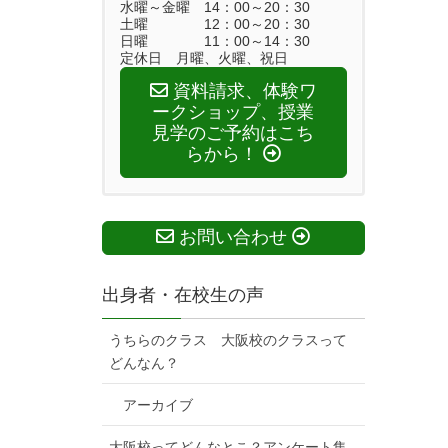
水曜～金曜 14：00～20：30
土曜 12：00～20：30
日曜 11：00～14：30
定休日 月曜、火曜、祝日
資料請求、体験ワ
ークショップ、授業
見学のご予約はこち
らから！
お問い合わせ
出身者・在校生の声
うちらのクラス 大阪校のクラスって
どんなん？
アーカイブ
大阪校ってどんなとこ？アンケート集