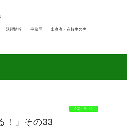
活躍情報
事務局
出身者・在校生の声
浪花ふラブら
る！」その33