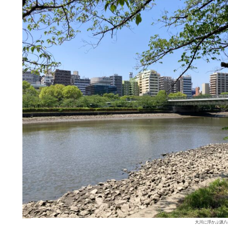
大川に浮かぶ源八