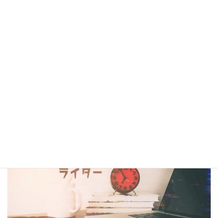
シナリオ・センター大阪校在校生・OBの作品は電子書籍
閲覧サービス
『BCCKS』
、
楽天kobo
、
kindle
にて配信中!!
（kindleは有料、各110円）
コラム