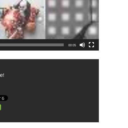
00:05
e!