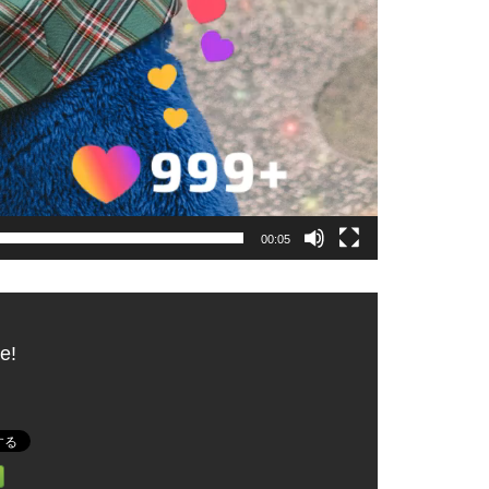
00:05
e!