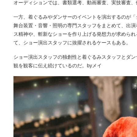
オーディションでは、書類選考、動画審査、実技審査、
一方、着ぐるみやダンサーのイベントを演出するのが「
舞台装置・音響・照明の専門スタッフをまとめて、出演
ス精神や、斬新なショーを作り上げる発想力が求められ
て、ショー演出スタッフに抜擢されるケースもある。
ショー演出スタッフの独創性と着ぐるみスタッフとダン
観を観客に伝え続けているのだ。byメイ
動
画
プ
レ
ー
ヤ
ー