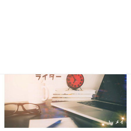
シナリオ・センター大阪校在校生・OBの作品は電子書籍
閲覧サービス
『BCCKS』
、
楽天kobo
、
kindle
にて配信中!!
（kindleは有料、各110円）
コラム