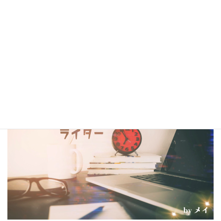
シナリオ・センター大阪校在校生・OBの作品は電子書籍
閲覧サービス
『BCCKS』
、
楽天kobo
、
kindle
にて配信中!!
（kindleは有料、各110円）
コラム