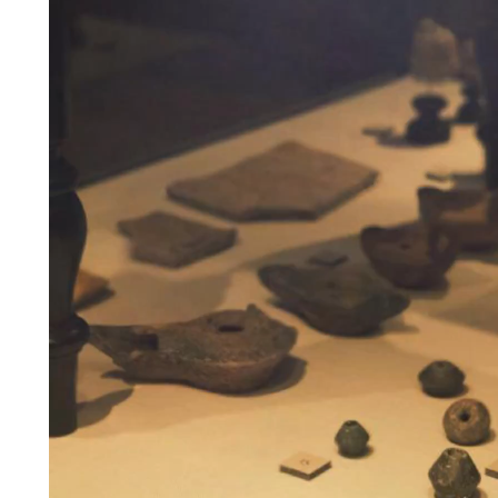
ー
ヤ
ー