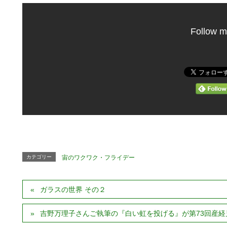
Follow m
カテゴリー
宙のワクワク・フライデー
ガラスの世界 その２
吉野万理子さんご執筆の『白い虹を投げる』が第73回産