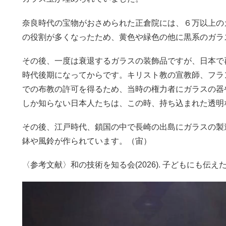
奈良時代の宝物がおさめられた正倉院には、６万以上の
の役割が多くなったため、黄色や緑色の他に黒系のガラ
その後、一度は衰退するガラスの装飾品ですが、日本で
時代後期になってからです。キリスト教の宣教師、フラ
での布教の許可を得るため、当時の権力者にガラスの器
しか知らない日本人たちは、この時、持ち込まれた透明
その後、江戸時代、鎖国の中で長崎の出島にガラスの製
鉢や風鈴が作られています。（宙）
〈参考文献〉和の技術を知る会(2026). 子どもにも伝え
動
画
プ
レ