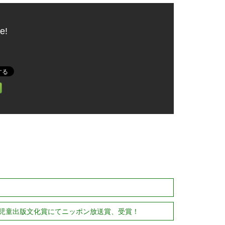
e!
経児童出版文化賞にてニッポン放送賞、受賞！