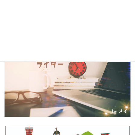
閲覧サービス
『BCCKS』
、
楽天kobo
、
kindle
にて配信中!!
（kindleは有料、各110円）
コラム