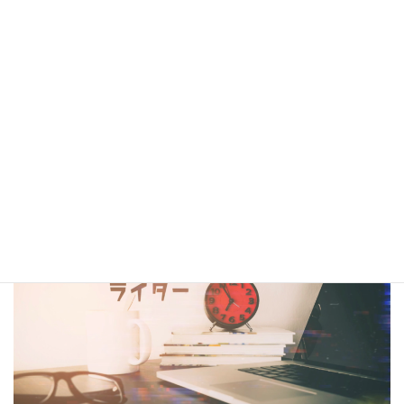
シナリオ・センター大阪校在校生・OBの作品は電子書籍
閲覧サービス
『BCCKS』
、
楽天kobo
、
kindle
にて配信中!!
（kindleは有料、各110円）
コラム