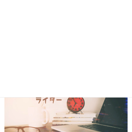
シナリオ・センター大阪校在校生・OBの作品は電子書籍
閲覧サービス
『BCCKS』
、
楽天kobo
、
kindle
にて配信中!!
（kindleは有料、各110円）
コラム