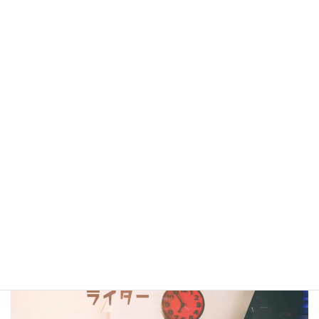
シナリオ・センター大阪校在校生・OBの作品は電子書籍
閲覧サービス
『BCCKS』
、
楽天kobo
、
kindle
にて配信中!!
（kindleは有料、各110円）
コラム