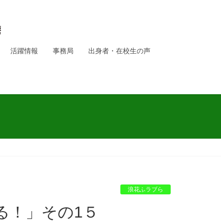
活躍情報
事務局
出身者・在校生の声
浪花ふラブら
ある！」その1５