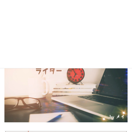
シナリオ・センター大阪校在校生・OBの作品は電子書籍
閲覧サービス
『BCCKS』
、
楽天kobo
、
kindle
にて配信中!!
（kindleは有料、各110円）
コラム