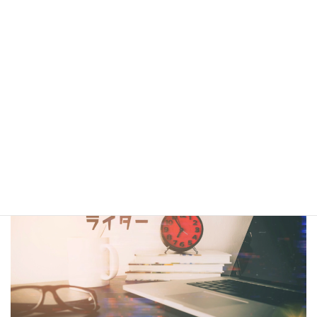
シナリオ・センター大阪校在校生・OBの作品は電子書籍
閲覧サービス
『BCCKS』
、
楽天kobo
、
kindle
にて配信中!!
（kindleは有料、各110円）
コラム