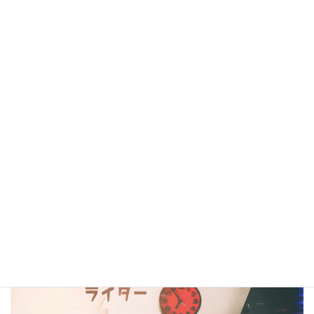
シナリオ・センター大阪校在校生・OBの作品は電子書籍
閲覧サービス
『BCCKS』
、
楽天kobo
、
kindle
にて配信中!!
（kindleは有料、各110円）
コラム