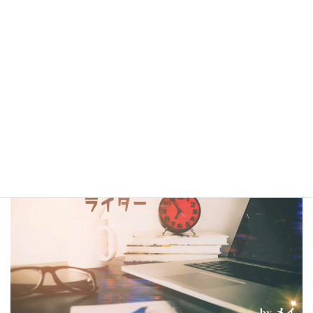
シナリオ・センター大阪校在校生・OBの作品は電子書籍
閲覧サービス
『BCCKS』
、
楽天kobo
、
kindle
にて配信中!!
（kindleは有料、各110円）
コラム